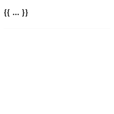
{{ ... }}