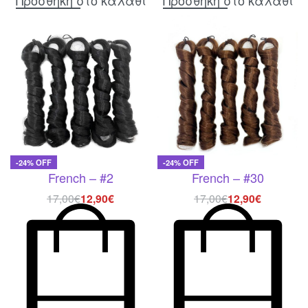
Προσθήκη στο καλάθι
Προσθήκη στο καλάθι
-24% OFF
-24% OFF
French – #2
French – #30
17,00
€
12,90
€
17,00
€
12,90
€