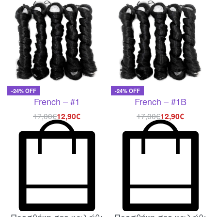
-24% OFF
-24% OFF
French – #1
French – #1B
17,00
€
12,90
€
17,00
€
12,90
€