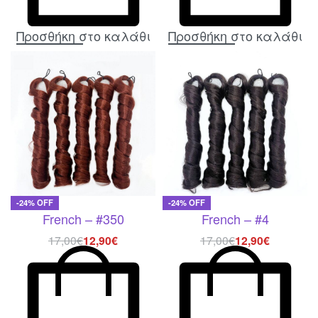
Προσθήκη στο καλάθι
Προσθήκη στο καλάθι
-24% OFF
-24% OFF
French – #350
French – #4
17,00
€
12,90
€
17,00
€
12,90
€