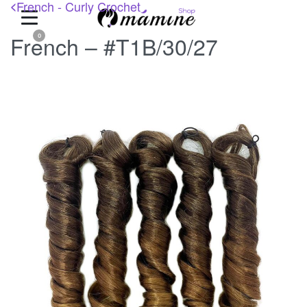
French - Curly Crochet
<
French – #T1B/30/27
0