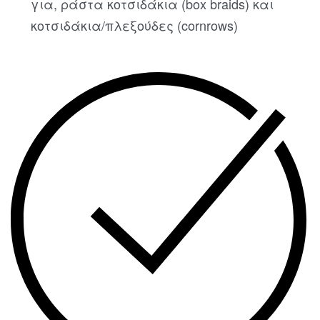
για, ράστα κοτσιδάκια (box braids) και
κοτσιδάκια/πλεξούδες (cornrows)