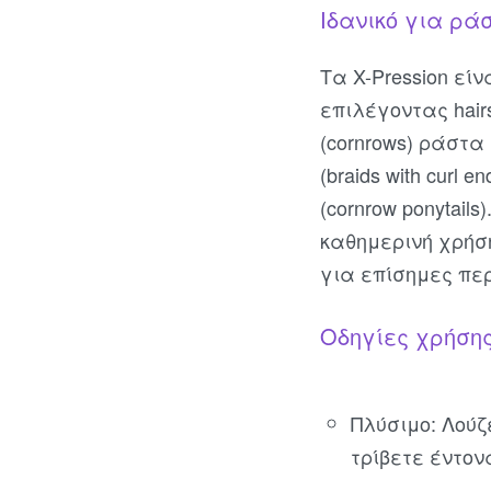
Ιδανικό για ρά
Τα X-Pression εί
επιλέγοντας hair
(cornrows) ράστα
(braids with curl 
(cornrow ponytai
καθημερινή χρήση
για επίσημες περ
Οδηγίες χρήσης
Πλύσιμο: Λούζ
τρίβετε έντον