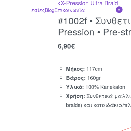
X-Pression Ultra Braid
<
λυντικά
Υπηρεσίες
Blog
Επικοινωνία
0
#1002f • Συνθετ
Pression • Pre-st
6,90
€
117cm
Μήκος:
160gr
Βάρος:
100% Kanekalon
Υλικό:
Συνθετικά μαλλιά
Χρήση:
braids) και κοτσιδάκια/π