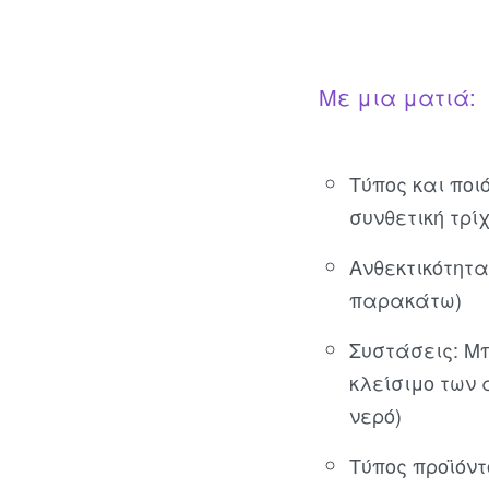
Με μια ματιά:
Τύπος και ποι
συνθετική τρί
Ανθεκτικότητα
παρακάτω)
Συστάσεις: Μπ
κλείσιμο των 
νερό)
Τύπος προϊόντ