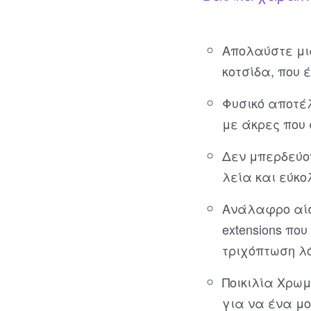
Απολαύστε μια
κοτσίδα, που 
Φυσικό αποτέ
με άκρες που
Δεν μπερδεύον
λεία και εύκο
Ανάλαφρο αίσ
extensions πο
τριχόπτωση λ
Ποικιλία Χρω
για να ένα μο