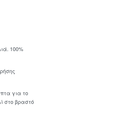
λιά. 100%
χρήσης
πτα για το
λί στο βραστό