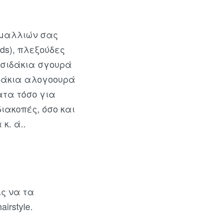
ν μαλλιών σας
ids), πλεξούδες
οτσιδάκια σγουρά
οτσιδάκια αλογοουρά
ατα τόσο για
διακοπές, όσο και
κ. ά..
ίς να τα
irstyle.