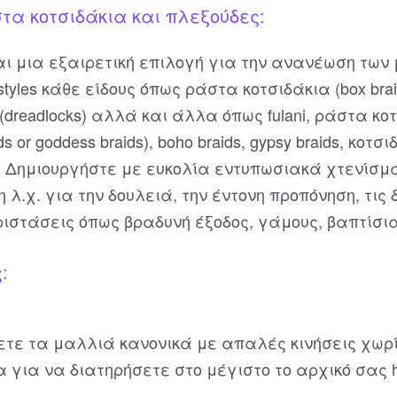
στα κοτσιδάκια και πλεξούδες:
ναι μια εξαιρετική επιλογή για την ανανέωση τω
styles κάθε είδους όπως ράστα κοτσιδάκια (box bra
 (dreadlocks) αλλά και άλλα όπως fulani, ράστα κ
ends or goddess braids), boho braids, gypsy braids, κ
ls). Δημιουργήστε με ευκολία εντυπωσιακά χτενίσμ
 λ.χ. για την δουλειά, την έντονη προπόνηση, τις 
ιστάσεις όπως βραδυνή έξοδος, γάμους, βαπτίσια 
:
ετε τα μαλλιά κανονικά με απαλές κινήσεις χωρ
α για να διατηρήσετε στο μέγιστο το αρχικό σας ha