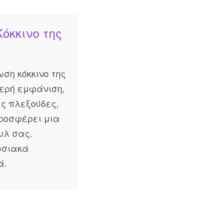
όκκινο της
ση κόκκινο της
γερή εμφάνιση,
ές πλεξούδες,
προσφέρει μια
υλ σας.
ωσιακά
ά.