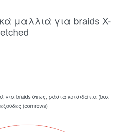
ικά μαλλιά για braids X-
retched
 για braids όπως, ράστα κοτσιδάκια (box
λεξούδες (cornrows)