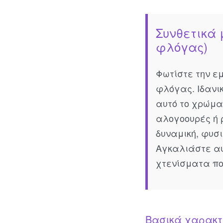
Συνθετικά 
φλόγας)
Φωτίστε την ε
φλόγας. Ιδανι
αυτό το χρώμα
αλογοουρές ή 
δυναμική, φυσι
Αγκαλιάστε αυ
χτενίσματα πο
Βασικά χαρακτ