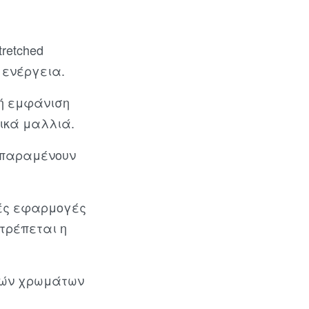
retched
 ενέργεια.
κή εμφάνιση
ικά μαλλιά.
υ παραμένουν
ές εφαρμογές
τρέπεται η
ανών χρωμάτων