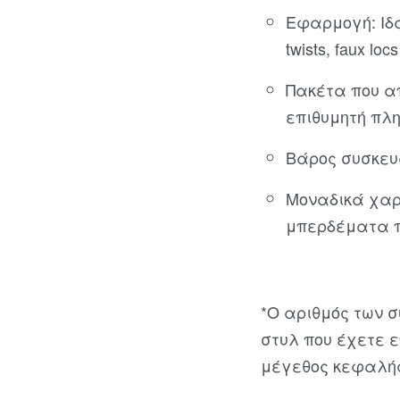
Εφαρμογή: Ιδα
twists, faux loc
Πακέτα που α
επιθυμητή πλη
Βάρος συσκευα
Μοναδικά χαρ
μπερδέματα πο
*Ο αριθμός των 
στυλ που έχετε ε
μέγεθος κεφαλή