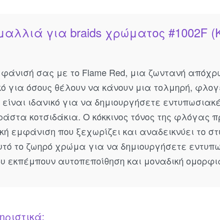
μαλλιά για braids χρώματος #1002F (Κ
μφάνισή σας με το Flame Red, μια ζωντανή απόχρω
κό για όσους θέλουν να κάνουν μια τολμηρή, φλο
 είναι ιδανικό για να δημιουργήσετε εντυπωσιακ
ράστα κοτσιδάκια. Ο κόκκινος τόνος της φλόγας 
κή εμφάνιση που ξεχωρίζει και αναδεικνύει το στ
τό το ζωηρό χρώμα για να δημιουργήσετε εντυπ
υ εκπέμπουν αυτοπεποίθηση και μοναδική ομορφι
ηριστικά: