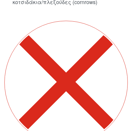
κοτσιδάκια/πλεξούδες (cornrows)