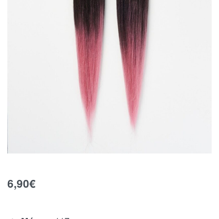
6,90
€