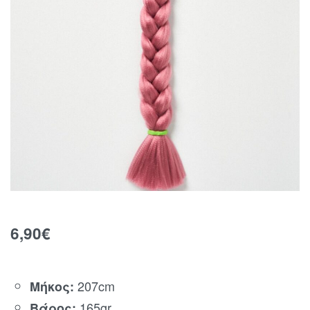
6,90
€
207cm
Μήκος:
165gr
Βάρος: