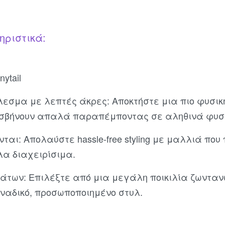
ηριστικά:
ytail
λεσμα με λεπτές άκρες: Αποκτήστε μια πιο φυσι
 σβήνουν απαλά παραπέμποντας σε αληθινά φυσ
ται: Απολαύστε hassle-free styling με μαλλιά πο
λα διαχειρίσιμα.
μάτων: Επιλέξτε από μια μεγάλη ποικιλία ζωντ
ναδικό, προσωποποιημένο στυλ.