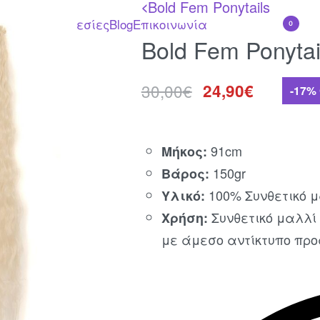
Bold Fem Ponytails
<
λυντικά
Υπηρεσίες
Blog
Επικοινωνία
0
Bold Fem Ponytai
30,00
€
24,90
€
-17%
91cm
Μήκος:
150gr
Βάρος:
100% Συνθετικό μ
Υλικό:
Συνθετικό μαλλί 
Χρήση:
με άμεσο αντίκτυπο προς