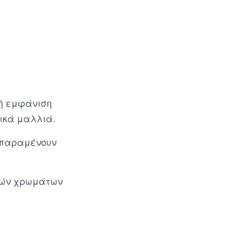
κή εμφάνιση
ικά μαλλιά.
υ παραμένουν
ανών χρωμάτων