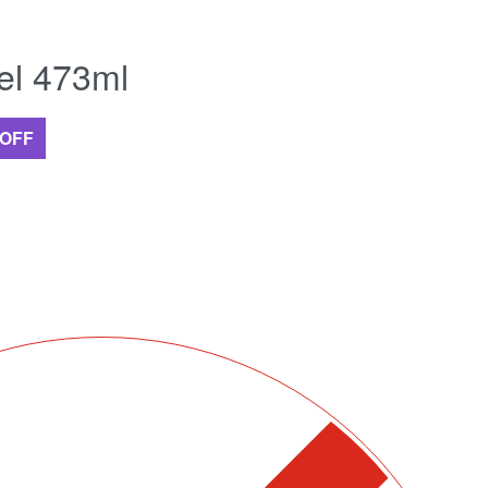
el 473ml
 OFF