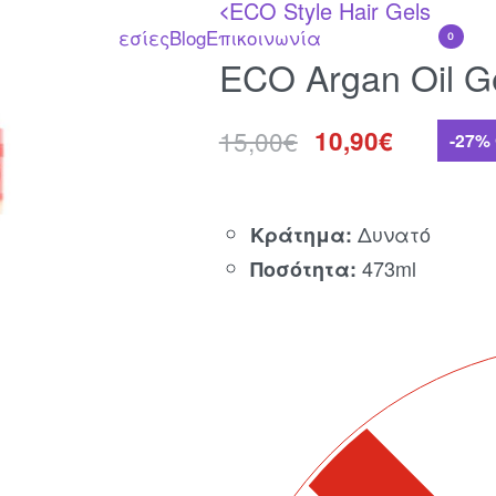
ECO Style Hair Gels
<
λυντικά
Υπηρεσίες
Blog
Επικοινωνία
0
ECO Argan Oil G
15,00
€
10,90
€
-27%
Δυνατό
Κράτημα:
473ml
Ποσότητα: