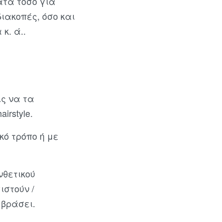
ατα τόσο για
διακοπές, όσο και
κ. ά..
ίς να τα
irstyle.
ό τρόπο ή με
νθετικού
στούν /
 βράσει.