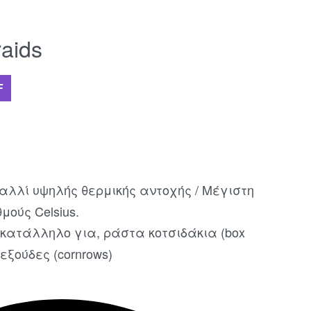
aids
F
αλλί υψηλής θερμικής αντοχής / Μέγιστη
ούς Celsius.
κατάλληλο για, ράστα κοτσιδάκια (box
λεξούδες (cornrows)