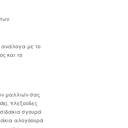
άτων
ι ανάλογα με το
ος και το
των μαλλιών σας
ids), πλεξούδες
οτσιδάκια σγουρά
οτσιδάκια αλογοουρά