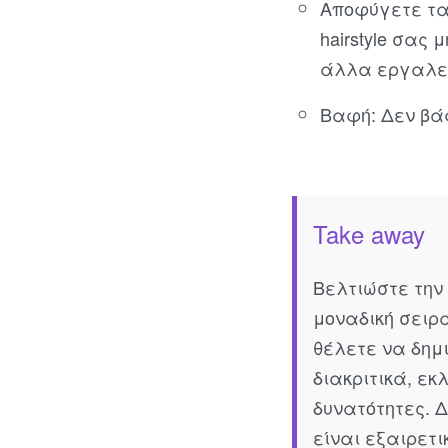
Αποφύγετε τα
hairstyle σας
άλλα εργαλεί
Βαφή: Δεν βά
Take away
Βελτιώστε την 
μοναδική σειρ
θέλετε να δημ
διακριτικά, εκ
δυνατότητες. 
είναι εξαιρετ