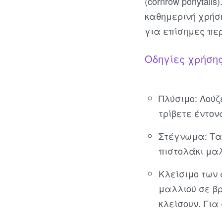
(cornrow ponytai
καθημερινή χρήση
για επίσημες περ
Οδηγίες χρήσης
Πλύσιμο: Λούζ
τρίβετε έντον
Στέγνωμα: Τα
πιστολάκι μαλ
Κλείσιμο των 
μαλλιού σε β
κλείσουν. Για