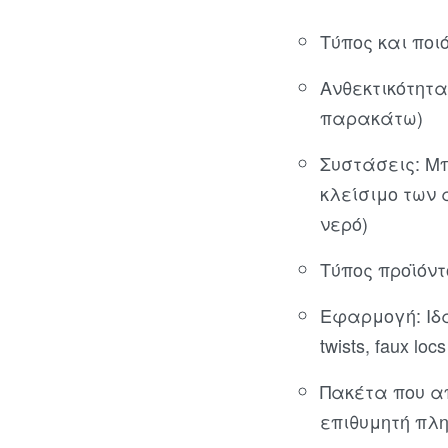
Τύπος και ποι
Ανθεκτικότητα
παρακάτω)
Συστάσεις: Μπ
κλείσιμο των 
νερό)
Τύπος προϊόντ
Εφαρμογή: Ιδα
twists, faux loc
Πακέτα που α
επιθυμητή πλη