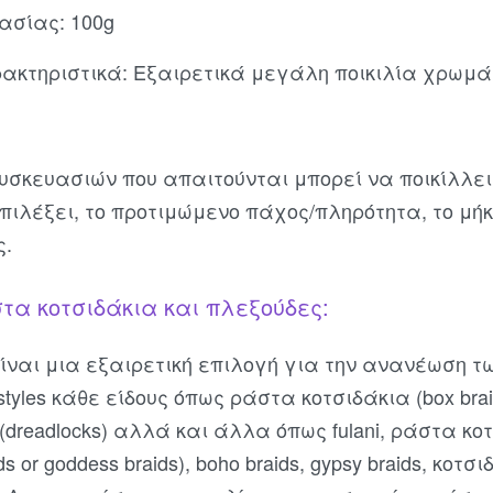
ασίας: 100g
ακτηριστικά: Εξαιρετικά μεγάλη ποικιλία χρωμ
συσκευασιών που απαιτούνται μπορεί να ποικίλλε
πιλέξει, το προτιμώμενο πάχος/πληρότητα, το μήκ
ς.
στα κοτσιδάκια και πλεξούδες:
είναι μια εξαιρετική επιλογή για την ανανέωση 
styles κάθε είδους όπως ράστα κοτσιδάκια (box bra
 (dreadlocks) αλλά και άλλα όπως fulani, ράστα κ
ends or goddess braids), boho braids, gypsy braids, κ