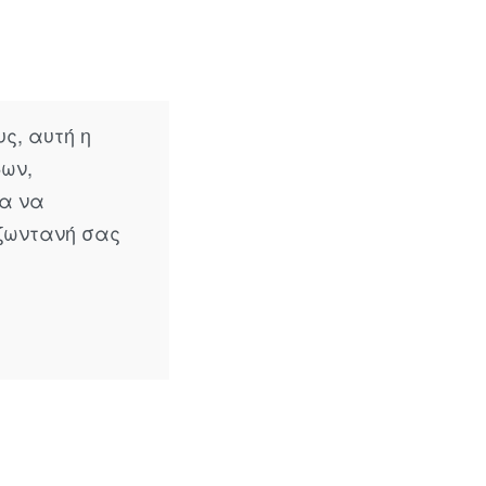
ς, αυτή η
δων,
ια να
ζωντανή σας