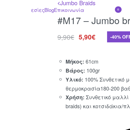
Jumbo Braids
<
λυντικά
Υπηρεσίες
Blog
Επικοινωνία
0
#M17 – Jumbo br
9,90
€
5,90
€
-40% OF
61cm
Μήκος:
100gr
Βάρος:
100% Συνθετικό μ
Υλικό:
θερμοκρασία180-200 βαθμ
Συνθετικό μαλλί 
Χρήση:
braids) και κοτσιδάκια/π