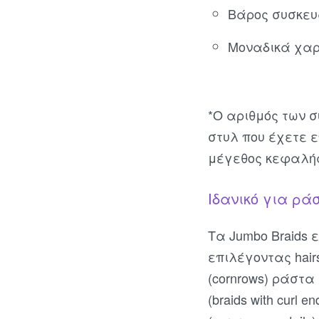
Βάρος συσκευ
Μοναδικά χαρ
*Ο αριθμός των 
στυλ που έχετε ε
μέγεθος κεφαλή
Ιδανικό για ρά
Τα Jumbo Braids 
επιλέγοντας hair
(cornrows) ράστα
(braids with curl 