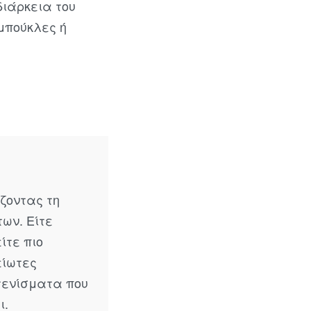
ιάρκεια του
 μπούκλες ή
ζοντας τη
ων. Είτε
ίτε πιο
είωτες
τενίσματα που
ι.