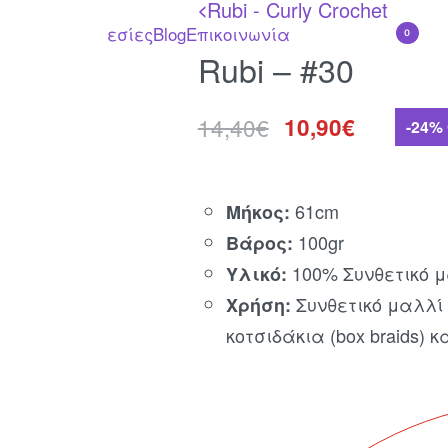
Rubi - Curly Crochet
<
λυντικά
Υπηρεσίες
Blog
Επικοινωνία
0
Rubi – #30
14,40
€
10,90
€
-24%
61cm
Μήκος:
100gr
Βάρος:
100% Συνθετικό μ
Υλικό:
Συνθετικό μαλλί 
Χρήση:
κοτσιδάκια (box braids) 