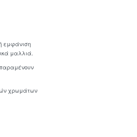
κή εμφάνιση
ικά μαλλιά.
υ παραμένουν
ανών χρωμάτων