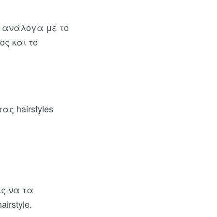
ι ανάλογα με το
ος και το
ς hairstyles
ίς να τα
irstyle.