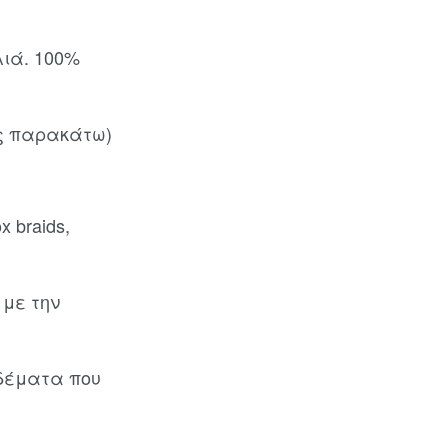
λιά. 100%
ης παρακάτω)
 braids,
 με την
δέματα που