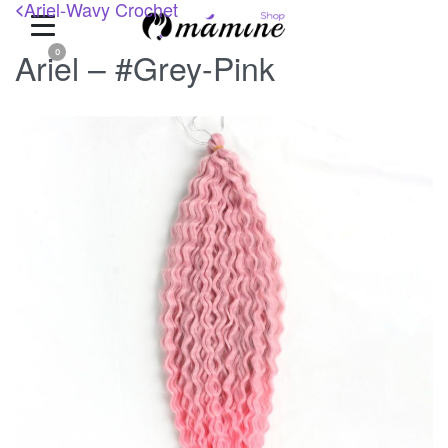
Ariel-Wavy Crochet
<
Ariel – #Grey-Pink
0