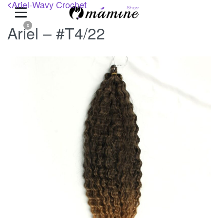
Ariel-Wavy Crochet
<
Ariel – #T4/22
0